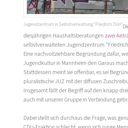
Jugendzentrum in Selbstverwaltung "Friedrich Dürr"
Di
diesjährigen Haushaltsberatungen
zwei
Antr
selbstverwalteten Jugendzentrum "Friedrich
Eine nachvollziehbare Begründung dafür, wes
Jugendkultur in Mannheim den Garaus machen
Stattdessen meint sie offenbar, es sei Begr
pluralistische JUZ mit der diffusen Zuschrei
Insgesamt fällt der Begriff auf den knapp dr
auch mit unserer Gruppe in Verbindung gebr
Dabei stellt sich durchaus die Frage, was gen
CDU-Fraktion schlecht, wenn sich junge Men