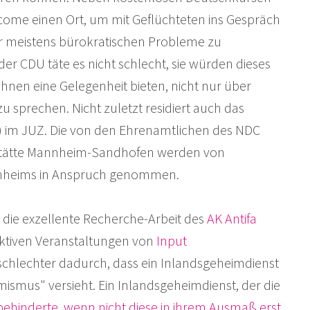
come einen Ort, um mit Geflüchteten ins Gespräch
r meistens bürokratischen Probleme zu
er CDU täte es nicht schlecht, sie würden dieses
nen eine Gelegenheit bieten, nicht nur über
u sprechen. Nicht zuletzt residiert auch das
 im JUZ. Die von den Ehrenamtlichen des NDC
stätte Mannheim-Sandhofen werden von
nnheims in Anspruch genommen.
die exzellente Recherche-Arbeit des
AK Antifa
ktiven Veranstaltungen von
Input
schlechter dadurch, dass ein Inlandsgeheimdienst
mismus" versieht. Ein Inlandsgeheimdienst, der die
behinderte, wenn nicht diese in ihrem Ausmaß erst