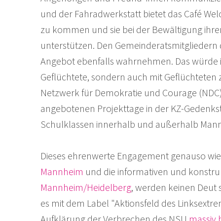
und der Fahradwerkstatt bietet das Café Wel
zu kommen und sie bei der Bewältigung ihre
unterstützen. Den Gemeinderatsmitgliedern d
Angebot ebenfalls wahrnehmen. Das würde ih
Geflüchtete, sondern auch mit Geflüchteten z
Netzwerk für Demokratie und Courage (NDC)
angebotenen Projekttage in der KZ-Gedenk
Schulklassen innerhalb und außerhalb Ma
Dieses ehrenwerte Engagement genauso wie 
Mannheim
und die informativen und konstru
Mannheim/Heidelberg
, werden keinen Deut 
es mit dem Label "Aktionsfeld des Linksextre
Aufklärung der Verbrechen des NSU
massiv 