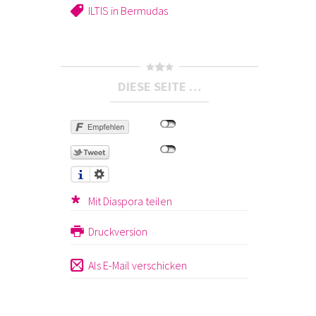
ILTIS in Bermudas
DIESE SEITE …
Mit Diaspora teilen
Druckversion
Als E-Mail verschicken