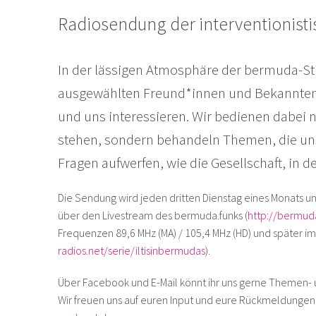
Radiosendung der interventionist
In der lässigen Atmosphäre der bermuda-S
ausgewählten Freund*innen und Bekannten a
und uns interessieren. Wir bedienen dabei ni
stehen, sondern behandeln Themen, die uns
Fragen aufwerfen, wie die Gesellschaft, in der
Die Sendung wird jeden dritten Dienstag eines Monats u
über den Livestream des bermuda.funks (
http://bermud
Frequenzen 89,6 MHz (MA) / 105,4 MHz (HD) und später im 
radios.net/serie/iltisinbermudas
).
Über Facebook und E-Mail könnt ihr uns gerne Themen-
Wir freuen uns auf euren Input und eure Rückmeldungen,