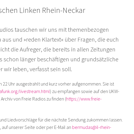
ischen Linken Rhein-Neckar
tudios tauschen wir uns mit themenbezogen
us und »reden Klartext« über Fragen, die euch
cht die Aufreger, die bereits in allen Zeitungen
 schon länger beschäftigen und grundsätzliche
 wir leben, verfasst sein soll.
m 22 Uhr ausgestrahlt und kurz vorher aufgenommen. Sie ist
afunk.org/livestream.html
) zu empfangen sowie auf den UKW-
Archiv von Freie Radios zu finden (
https://www.freie-
 und Liedvorschläge für die nächste Sendung zukommen lassen.
 auf unserer Seite oder per E-Mail an
bermudas@il-rhein-