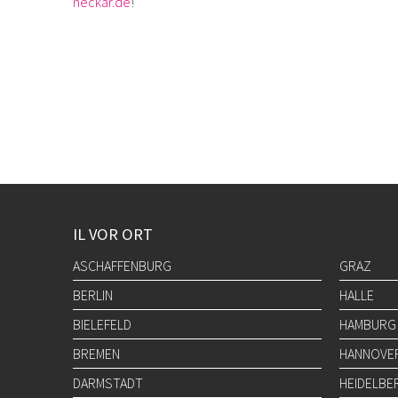
neckar.de
!
IL VOR ORT
ASCHAFFENBURG
GRAZ
BERLIN
HALLE
BIELEFELD
HAMBURG
BREMEN
HANNOVE
DARMSTADT
HEIDELBE