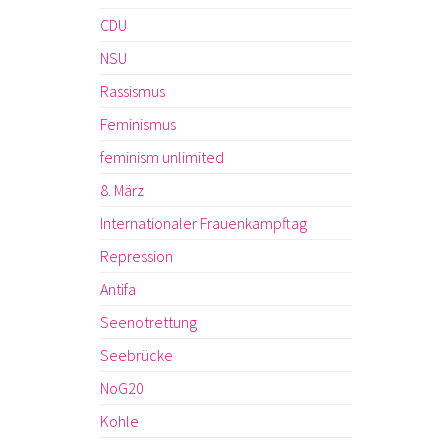
CDU
NSU
Rassismus
Feminismus
feminism unlimited
8. März
Internationaler Frauenkampftag
Repression
Antifa
Seenotrettung
Seebrücke
NoG20
Kohle