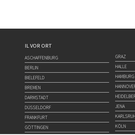
IL VOR ORT
GRAZ
ASCHAFFENBURG
HALLE
BERLIN
HAMBURG
BIELEFELD
HANNOVE
BREMEN
HEIDELBE
DARMSTADT
JENA
DÜSSELDORF
KARLSRU
FRANKFURT
KÖLN
GÖTTINGEN