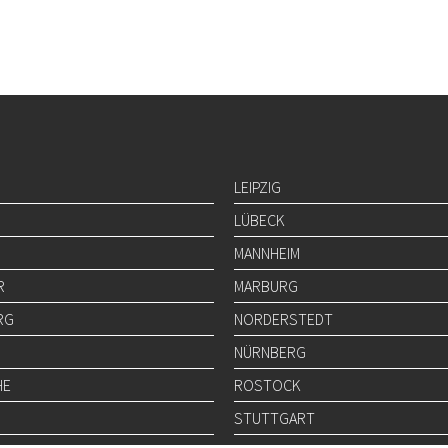
LEIPZIG
LÜBECK
MANNHEIM
R
MARBURG
RG
NORDERSTEDT
NÜRNBERG
HE
ROSTOCK
STUTTGART