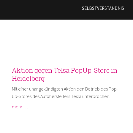
Direkt
SELBSTVERSTÄNDNIS
zum
Inhalt
Aktion gegen Telsa PopUp-Store in
Heidelberg
Mit einer unangekündigten Aktion den Betrieb des Pop-
Up-Stores des Autoherstellers Tesla unterbrochen.
mehr …