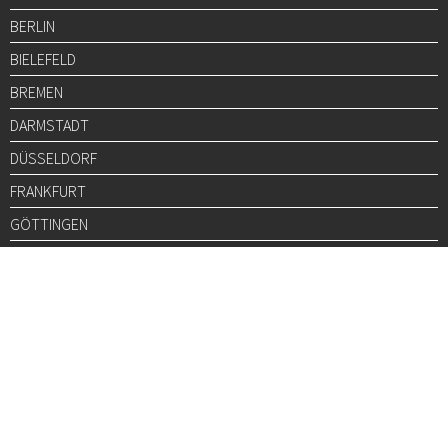
BERLIN
BIELEFELD
BREMEN
DARMSTADT
DÜSSELDORF
FRANKFURT
GÖTTINGEN
GRAZ
HALLE
HAMBURG
HANNOVER
HEIDELBERG