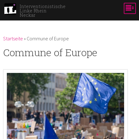
Direkt
Interventionistische
Linke Rhein
zum
Neckar
Inhalt
Du bist hier
Startseite
»
Commune of Europe
Commune of Europe