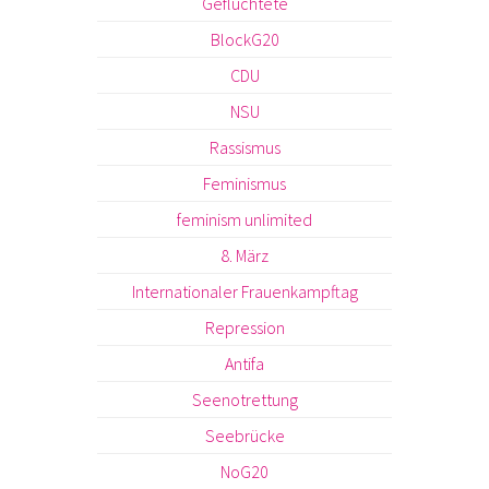
Geflüchtete
BlockG20
CDU
NSU
Rassismus
Feminismus
feminism unlimited
8. März
Internationaler Frauenkampftag
Repression
Antifa
Seenotrettung
Seebrücke
NoG20