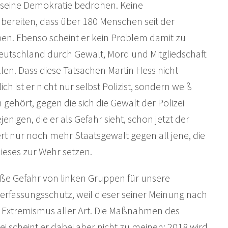
 seine Demokratie bedrohen. Keine
ereiten, dass über 180 Menschen seit der
en. Ebenso scheint er kein Problem damit zu
Deutschland durch Gewalt, Mord und Mitgliedschaft
llen. Dass diese Tatsachen Martin Hess nicht
ch ist er nicht nur selbst Polizist, sondern weiß
gehört, gegen die sich die Gewalt der Polizei
enigen, die er als Gefahr sieht, schon jetzt der
dert nur noch mehr Staatsgewalt gegen all jene, die
dieses zur Wehr setzen.
ße Gefahr von linken Gruppen für unsere
rfassungsschutz, weil dieser seiner Meinung nach
n Extremismus aller Art. Die Maßnahmen des
i scheint er dabei aber nicht zu meinen: 2018 wird