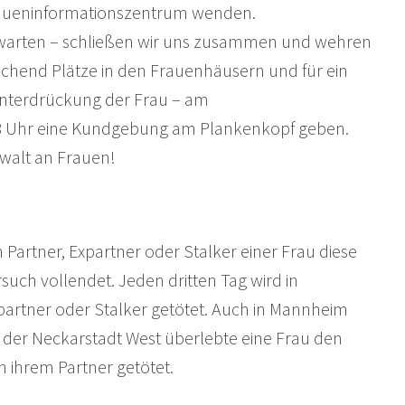
auen­informations­zentrum wenden.
erwarten – schließen wir uns zusammen und wehren
ichend Plätze in den Frauenhäusern und für ein
Unterdrückung der Frau – am
 18 Uhr eine Kundgebung am Plankenkopf geben.
ewalt an Frauen!
n Partner, Expartner oder Stalker einer Frau diese
rsuch vollendet. Jeden dritten Tag wird in
partner oder Stalker getötet. Auch in Mannheim
In der Neckarstadt West überlebte eine Frau den
n ihrem Partner getötet.