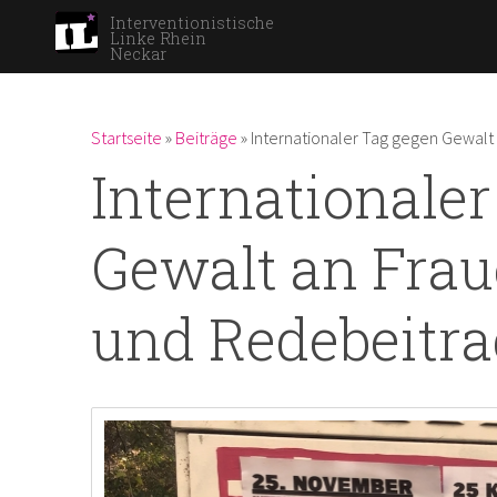
Interventionistische
Linke Rhein
Neckar
Du bist hier
Startseite
»
Beiträge
»
Internationaler Tag gegen Gewalt
Internationale
Gewalt an Fra
und Redebeitra