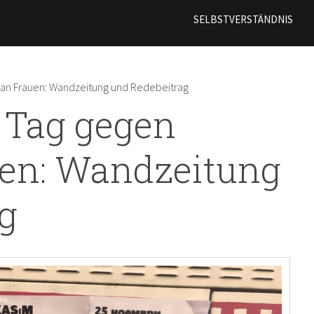
Direkt
SELBSTVERSTÄNDNIS
zum
Inhalt
 an Frauen: Wandzeitung und Redebeitrag
r Tag gegen
uen: Wandzeitung
g