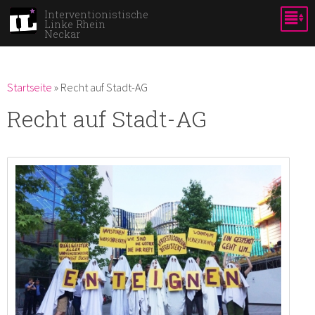
Direkt
Interventionistische
Linke Rhein
zum
Neckar
Inhalt
Du bist hier
Startseite
»
Recht auf Stadt-AG
Recht auf Stadt-AG